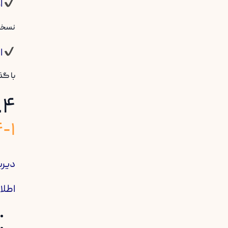
ا
نسخه 
ا
با گذ
۴. امکانات کلیدی دیرباز
۴-۱. ثبت و مدیریت فای
دیرب
اطلا