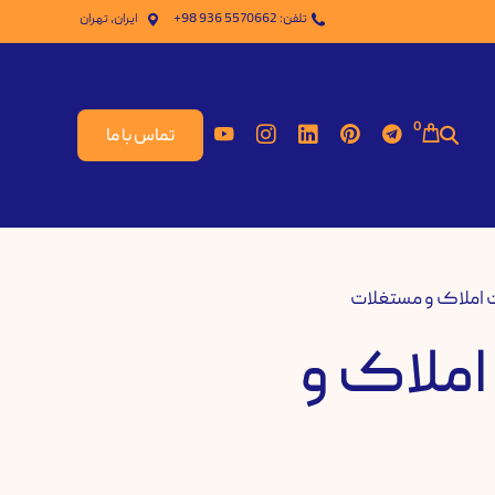
تلفن: 5570662 936 98+
ایران، تهران
0
تماس با ما
ات املاک و مستغلات
 املاک و