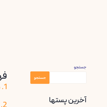
جستجو
فه
جستجو
1. مقدمه
آخرین پستها
2. دیرباز چیست؟