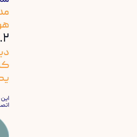
مد
هو
۲. دیرباز چیست؟
دیر
که 
یک
اتصا