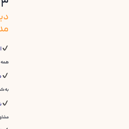
۳. مزایای سامانه دیرباز
دیر
مدی
ا
همه ا
ک
به کم
ش
مشاور