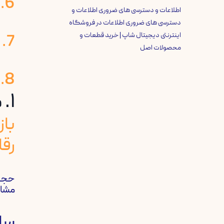
6. چرا استفاده از سامانه مدیریت املاک ضروری است؟
اطلاعات و دسترسی های ضروری اطلاعات و
دسترسی های ضروری اطلاعات
در
فروشگاه
7. جمع‌بندی
اینترنتی دیجیتال شاپ | خرید قطعات و
محصولات اصل
8. تماس با دیرباز
۱. مقدمه
باز
رقا
حجم 
مشاو
سام