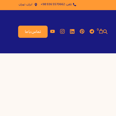
تلفن: 5570662 936 98+
ایران، تهران
0
تماس با ما