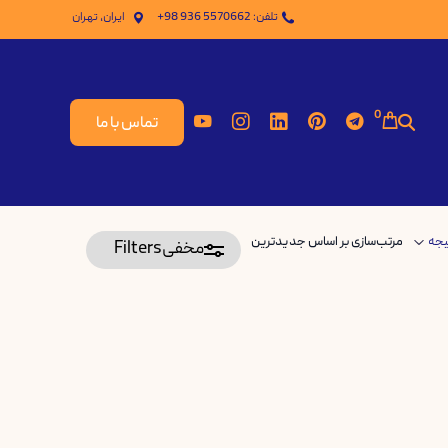
تلفن: 5570662 936 98+
ایران، تهران
0
تماس با ما
یجه
مخفی
Filters